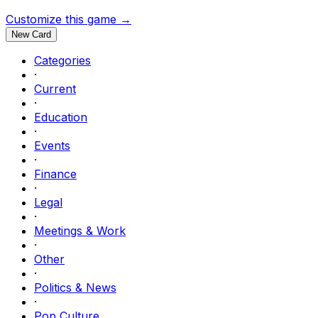
Customize this game →
New Card
Categories
·
Current
·
Education
·
Events
·
Finance
·
Legal
·
Meetings & Work
·
Other
·
Politics & News
·
Pop Culture