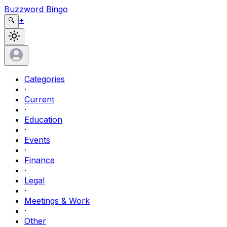
Buzzword Bingo
+
🔍
Categories
·
Current
·
Education
·
Events
·
Finance
·
Legal
·
Meetings & Work
·
Other